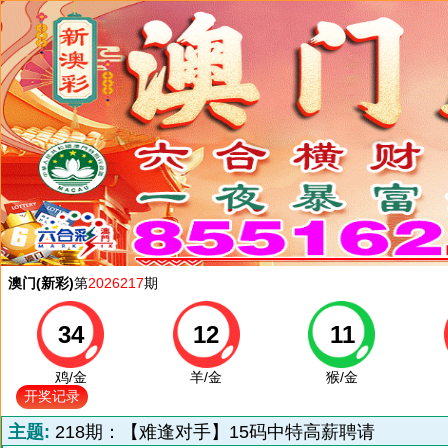
主题:
218期：【难逢对手】15码中特高薪聘请