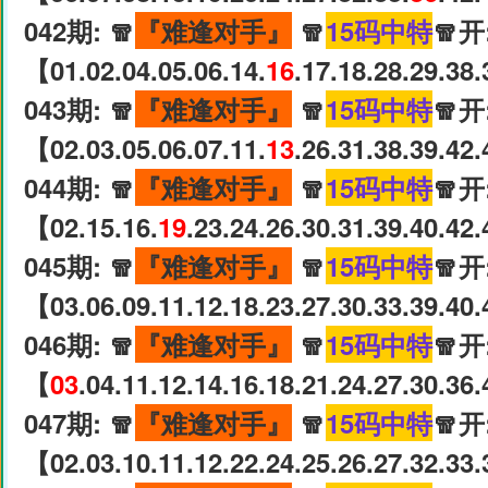
042期: 🧣
『难逢对手』
🧣
15码中特
🧣开
【01.02.04.05.06.14.
16
.17.18.28.29.38
043期: 🧣
『难逢对手』
🧣
15码中特
🧣开
【02.03.05.06.07.11.
13
.26.31.38.39.42
044期: 🧣
『难逢对手』
🧣
15码中特
🧣开
【02.15.16.
19
.23.24.26.30.31.39.40.42
045期: 🧣
『难逢对手』
🧣
15码中特
🧣开
【03.06.09.11.12.18.23.27.30.33.39.40
046期: 🧣
『难逢对手』
🧣
15码中特
🧣开
【
03
.04.11.12.14.16.18.21.24.27.30.36
047期: 🧣
『难逢对手』
🧣
15码中特
🧣开
【02.03.10.11.12.22.24.25.26.27.32.33.