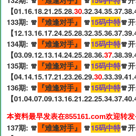
132期: 🧣
『难逢对手』
🧣
15码中特
🧣开
【01.16.18.21.25.28.
30
.32.34.35.37.38
133期: 🧣
『难逢对手』
🧣
15码中特
🧣开
【12.13.16.17.24.25.28.32.35.36.37.39
134期: 🧣
『难逢对手』
🧣
15码中特
🧣开
【03.09.12.13.14.24.25.28.36.
37
.38.39
135期: 🧣
『难逢对手』
🧣
15码中特
🧣开
【04.14.15.17.21.23.26.29.
30
.33.39.41
136期: 🧣
『难逢对手』
🧣
15码中特
🧣开
【01.04.07.09.13.16.21.22.25.34.37.40.
本资料最早发表在855161.com欢迎转发
137期: 🧣
『难逢对手』
🧣
15码中特
🧣开