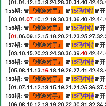
【01.04.12.15.19.24.28.30.34.40.42.43
155期: 🧣
『难逢对手』
🧣
15码中特
🧣开
【03.04.
07
.10.12.19.30.31.36.40.42.44
156期: 🧣
『难逢对手』
🧣
15码中特
🧣开
【
01
.06.09.12.15.18.20.21.23.25.27.32
157期: 🧣
『难逢对手』
🧣
15码中特
🧣开
【03.10.15.20.23.24.30.36.39.
40
.42.44
158期: 🧣
『难逢对手』
🧣
15码中特
🧣开
【05.08.11.13.
16
.18.19.26.27.41.42.43
159期: 🧣
『难逢对手』
🧣
15码中特
🧣开
【01.07.11.12.13.15.19.21.24.25.36.37.
160期: 🧣
『难逢对手』
🧣
15码中特
🧣开
【06.08.10.12.18.19.20.22.30.31.32.34