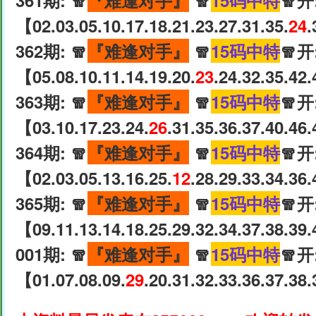
361期: 🧣
『难逢对手』
🧣
15码中特
🧣开
【02.03.05.10.17.18.21.23.27.31.35.
24
.
362期: 🧣
『难逢对手』
🧣
15码中特
🧣开
【05.08.10.11.14.19.20.
23
.24.32.35.42
363期: 🧣
『难逢对手』
🧣
15码中特
🧣开
【03.10.17.23.24.
26
.31.35.36.37.40.46
364期: 🧣
『难逢对手』
🧣
15码中特
🧣开
【02.03.05.13.16.25.
12
.28.29.33.34.36
365期: 🧣
『难逢对手』
🧣
15码中特
🧣开
【09.11.13.14.18.25.29.32.34.37.38.39
001期: 🧣
『难逢对手』
🧣
15码中特
🧣开
【01.07.08.09.
29
.20.31.32.33.36.37.38