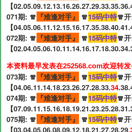
【02.05.09.12.13.16.26.27.29.33.35.36
071期: 🧣
『难逢对手』
🧣
15码中特
🧣开
【04.05.06.11.12.15.16.17.35.38.40.41.
072期: 🧣
『难逢对手』
🧣
15码中特
🧣开
【02.04.05.06.10.11.14.16.17.18.30.34.
本资料最早发表在252568.com欢迎转发
073期: 🧣
『难逢对手』
🧣
15码中特
🧣开
【04.06.11.14.18.23.26.27.28.33.
34
.38
074期: 🧣
『难逢对手』
🧣
15码中特
🧣开
【07.09.11.15.16.18.19.21.23.25.28.31
075期: 🧣
『难逢对手』
🧣
15码中特
🧣开
【03.04.05.06.08.09.12.18.21.27.28.29.