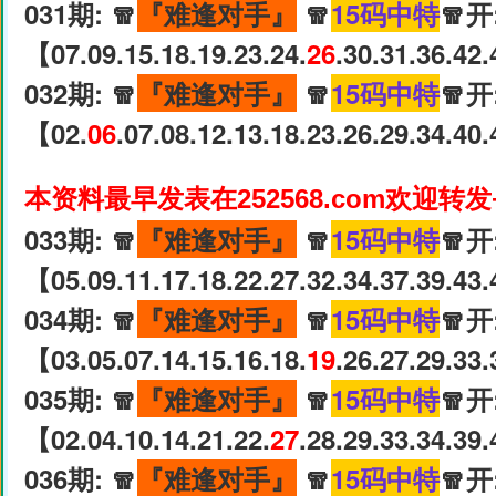
031期: 🧣
『难逢对手』
🧣
15码中特
🧣开
【07.09.15.18.19.23.24.
26
.30.31.36.42
032期: 🧣
『难逢对手』
🧣
15码中特
🧣开
【02.
06
.07.08.12.13.18.23.26.29.34.40
本资料最早发表在252568.com欢迎转发
033期: 🧣
『难逢对手』
🧣
15码中特
🧣开
【05.09.11.17.18.22.27.32.34.37.39.43
034期: 🧣
『难逢对手』
🧣
15码中特
🧣开
【03.05.07.14.15.16.18.
19
.26.27.29.33
035期: 🧣
『难逢对手』
🧣
15码中特
🧣开
【02.04.10.14.21.22.
27
.28.29.33.34.39
036期: 🧣
『难逢对手』
🧣
15码中特
🧣开