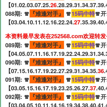
【01.02.03.07.25.
26
.28.29.31.34.37.39
088期: 🧣
『难逢对手』
🧣
15码中特
🧣开
【03.04.10.11.12.16.22.24.
27
.35.39.40
本资料最早发表在252568.com欢迎转发
089期: 🧣
『难逢对手』
🧣
15码中特
🧣开
【04.05.07.11.16.17.19.22.24.29.31.34
090期: 🧣
『难逢对手』
🧣
15码中特
🧣开
【07.15.16.17.19.22.27.29.31.34.35.
36
.
091期: 🧣
『难逢对手』
🧣
15码中特
🧣开
【03.05.15.16.17.19.23.25.26.27.
37
.40
092期: 🧣
『难逢对手』
🧣
15码中特
🧣开
【03.04.05.10.11.14.16.19.34.38.40.41