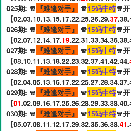
025期: 🧣
『难逢对手』
🧣
15码中特
🧣开
【02.03.10.13.15.17.22.25.26.29.
37
.38
026期: 🧣
『难逢对手』
🧣
15码中特
🧣开
【02.07.12.14.17.
19
.22.31.33.34.36.38
027期: 🧣
『难逢对手』
🧣
15码中特
🧣开
【08.10.11.13.18.22.23.32.37.41.42.44.
028期: 🧣
『难逢对手』
🧣
15码中特
🧣开
【02.04.05.13.16.17.22.25.27.28.34.37
029期: 🧣
『难逢对手』
🧣
15码中特
🧣开
【
01
.02.09.16.17.25.26.28.29.33.38.40
030期: 🧣
『难逢对手』
🧣
15码中特
🧣开
【05.07.08.11.12.17.29.32.35.36.38.
41
.