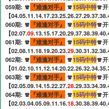
059期: 🧣
『难逢对手』
🧣
15码中特
🧣开
【04.05.11.14.17.23.25.26.27.29.37.38
060期: 🧣
『难逢对手』
🧣
15码中特
🧣开
【02.07.
09
.13.15.17.20.29.37.38.39.40
061期: 🧣
『难逢对手』
🧣
15码中特
🧣开
【02.08.11.18.19.20.23.
29
.30.31.32.38
062期: 🧣
『难逢对手』
🧣
15码中特
🧣开
【01.02.10.11.12.14.20.22.26.32.34.35
063期: 🧣
『难逢对手』
🧣
15码中特
🧣开
【02.05.09.14.15.22.27.
28
.29.33.34.39
064期: 🧣
『难逢对手』
🧣
15码中特
🧣开
【02.03.04.05.09.11.16.
18
.30.38.39.40