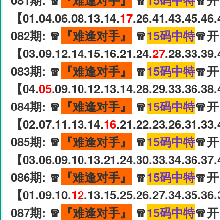
081期: 🧣
『难逢对手』
🧣
15码中特
🧣开
【01.04.06.08.13.14.
17
.26.41.43.45.46
082期: 🧣
『难逢对手』
🧣
15码中特
🧣开
【03.09.12.14.15.16.21.24.
27
.28.33.39
083期: 🧣
『难逢对手』
🧣
15码中特
🧣开
【04.
05
.09.10.12.13.14.28.29.33.36.38
084期: 🧣
『难逢对手』
🧣
15码中特
🧣开
【02.07.11.13.14.
16
.21.22.23.26.31.33
085期: 🧣
『难逢对手』
🧣
15码中特
🧣开
【03.06.09.10.13.21.24.30.33.34.36.37
086期: 🧣
『难逢对手』
🧣
15码中特
🧣开
【01.09.10.
12
.13.15.25.26.27.34.35.36
087期: 🧣
『难逢对手』
🧣
15码中特
🧣开